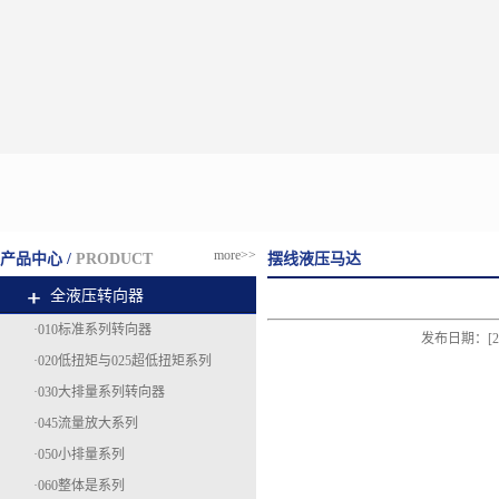
more>>
产品中心 /
PRODUCT
摆线液压马达
全液压转向器
·010标准系列转向器
发布日期：[20
·020低扭矩与025超低扭矩系列
·030大排量系列转向器
·045流量放大系列
·050小排量系列
·060整体是系列